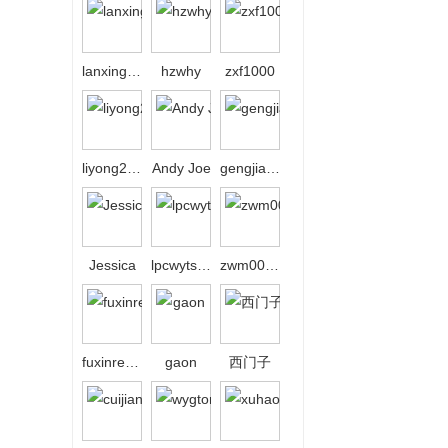
lanxing208
hzwhy
zxf1000
liyong2008bj
Andy Joe
gengjiahu
Jessica
lpcwytsbw
zwm00306
fuxinrenzhong
gaon
西门子