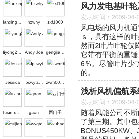
风力发电基叶轮
发表时间：2009-04-
lanxing208
hzwhy
zxf1000
风电场的风力机通
ｓ，具有这样的叶
然而2叶片叶轮仅
liyong2008bj
Andy Joe
gengjiahu
它带有平衡的重锤
6％。尽管叶片少
的。
Jessica
lpcwytsbw
zwm00306
浅析风机偏航系
发表时间：2009-04-
随着风能公司不断
fuxinrenzhong
gaon
西门子
了第三期。其中包括B
BONUS450KW