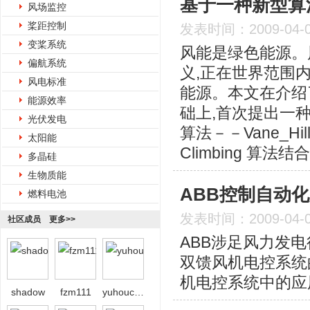
基于一种新型算
风场监控
桨距控制
发表时间：2009-04-
变桨系统
风能是绿色能源。
偏航系统
义,正在世界范围
风电标准
能源。本文在介绍
能源效率
础上,首次提出一
光伏发电
算法－－Vane_Hil
太阳能
Climbing 算
多晶硅
生物质能
ABB控制自动
燃料电池
发表时间：2009-04-
社区成员
更多>>
ABB涉足风力发
双馈风机电控系统
机电控系统中的应
shadow
fzm111
yuhoucaihong