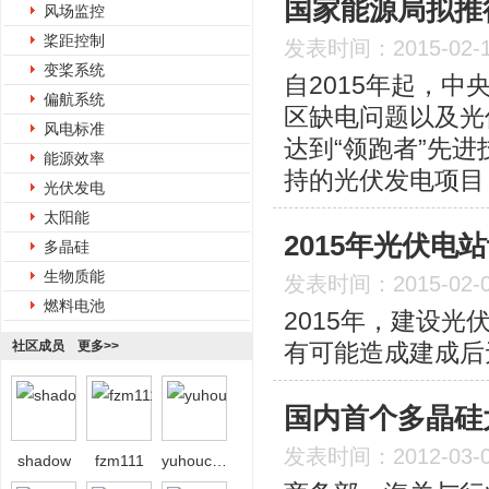
国家能源局拟推
风场监控
桨距控制
发表时间：2015-02-
变桨系统
自2015年起，
偏航系统
区缺电问题以及光
风电标准
达到“领跑者”先
能源效率
持的光伏发电项目
光伏发电
太阳能
2015年光伏
多晶硅
生物质能
发表时间：2015-02-
燃料电池
2015年，建设
社区成员
更多>>
有可能造成建成后
国内首个多晶硅
发表时间：2012-03-
shadow
fzm111
yuhoucaihong