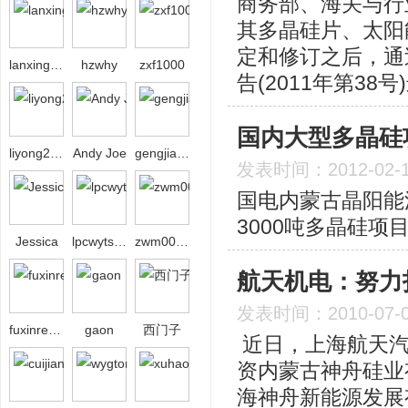
商务部、海关与行
其多晶硅片、太阳
定和修订之后，通
lanxing208
hzwhy
zxf1000
告(2011年第38
国内大型多晶硅
liyong2008bj
Andy Joe
gengjiahu
发表时间：2012-02-
国电内蒙古晶阳能
3000吨多晶硅项
Jessica
lpcwytsbw
zwm00306
航天机电：努力
发表时间：2010-07-
fuxinrenzhong
gaon
西门子
近日，上海航天汽
资内蒙古神舟硅业
海神舟新能源发展