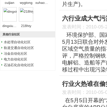
cuijian
wygtong
xuhaominghxxu
片生产)。
六行业成大气污
dingxiubing
218hty
发表时间：2010-05-
环境保护部、国家
其他行业社区
5月13日联合对
水处理自动化社区
区域空气质量的指
轨道交通自动化社区
冶金自动化社区
评，严格控制钢铁
电力自动化社区
电解铝、造船等产
石油石化自动化社区
移过程中出现污染
行业火热谁在偷
发表时间：2010-05-
在5月5日开幕的“